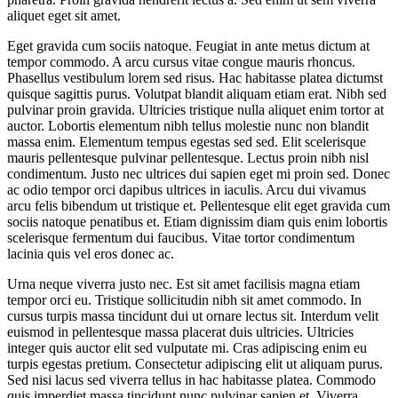
aliquet eget sit amet.
Eget gravida cum sociis natoque. Feugiat in ante metus dictum at
tempor commodo. A arcu cursus vitae congue mauris rhoncus.
Phasellus vestibulum lorem sed risus. Hac habitasse platea dictumst
quisque sagittis purus. Volutpat blandit aliquam etiam erat. Nibh sed
pulvinar proin gravida. Ultricies tristique nulla aliquet enim tortor at
auctor. Lobortis elementum nibh tellus molestie nunc non blandit
massa enim. Elementum tempus egestas sed sed. Elit scelerisque
mauris pellentesque pulvinar pellentesque. Lectus proin nibh nisl
condimentum. Justo nec ultrices dui sapien eget mi proin sed. Donec
ac odio tempor orci dapibus ultrices in iaculis. Arcu dui vivamus
arcu felis bibendum ut tristique et. Pellentesque elit eget gravida cum
sociis natoque penatibus et. Etiam dignissim diam quis enim lobortis
scelerisque fermentum dui faucibus. Vitae tortor condimentum
lacinia quis vel eros donec ac.
Urna neque viverra justo nec. Est sit amet facilisis magna etiam
tempor orci eu. Tristique sollicitudin nibh sit amet commodo. In
cursus turpis massa tincidunt dui ut ornare lectus sit. Interdum velit
euismod in pellentesque massa placerat duis ultricies. Ultricies
integer quis auctor elit sed vulputate mi. Cras adipiscing enim eu
turpis egestas pretium. Consectetur adipiscing elit ut aliquam purus.
Sed nisi lacus sed viverra tellus in hac habitasse platea. Commodo
quis imperdiet massa tincidunt nunc pulvinar sapien et. Viverra