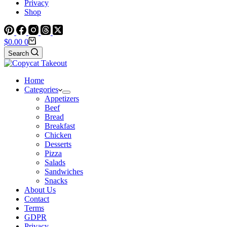
Privacy
Shop
Shopping
$
0.00
0
cart
Search
Home
Categories
Appetizers
Beef
Bread
Breakfast
Chicken
Desserts
Pizza
Salads
Sandwiches
Snacks
About Us
Contact
Terms
GDPR
Privacy