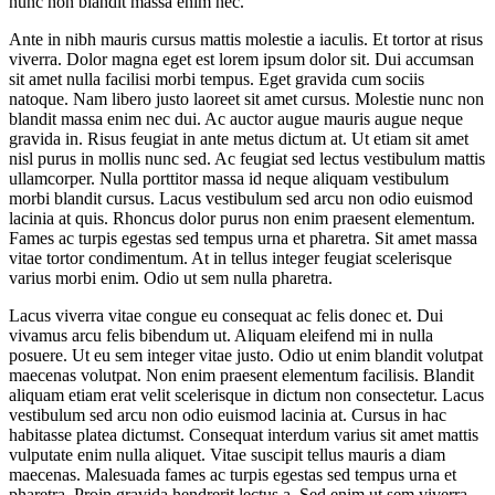
nunc non blandit massa enim nec.
Ante in nibh mauris cursus mattis molestie a iaculis. Et tortor at risus
viverra. Dolor magna eget est lorem ipsum dolor sit. Dui accumsan
sit amet nulla facilisi morbi tempus. Eget gravida cum sociis
natoque. Nam libero justo laoreet sit amet cursus. Molestie nunc non
blandit massa enim nec dui. Ac auctor augue mauris augue neque
gravida in. Risus feugiat in ante metus dictum at. Ut etiam sit amet
nisl purus in mollis nunc sed. Ac feugiat sed lectus vestibulum mattis
ullamcorper. Nulla porttitor massa id neque aliquam vestibulum
morbi blandit cursus. Lacus vestibulum sed arcu non odio euismod
lacinia at quis. Rhoncus dolor purus non enim praesent elementum.
Fames ac turpis egestas sed tempus urna et pharetra. Sit amet massa
vitae tortor condimentum. At in tellus integer feugiat scelerisque
varius morbi enim. Odio ut sem nulla pharetra.
Lacus viverra vitae congue eu consequat ac felis donec et. Dui
vivamus arcu felis bibendum ut. Aliquam eleifend mi in nulla
posuere. Ut eu sem integer vitae justo. Odio ut enim blandit volutpat
maecenas volutpat. Non enim praesent elementum facilisis. Blandit
aliquam etiam erat velit scelerisque in dictum non consectetur. Lacus
vestibulum sed arcu non odio euismod lacinia at. Cursus in hac
habitasse platea dictumst. Consequat interdum varius sit amet mattis
vulputate enim nulla aliquet. Vitae suscipit tellus mauris a diam
maecenas. Malesuada fames ac turpis egestas sed tempus urna et
pharetra. Proin gravida hendrerit lectus a. Sed enim ut sem viverra